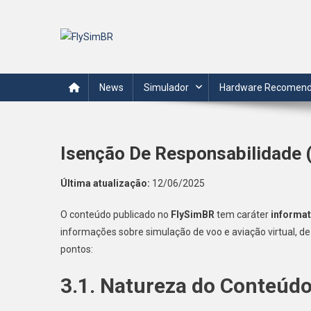
Skip
to
content
FlySimBR
Tudo sobre o mundo da simulação de voo em português.
News
Simulador
Hardware Recomen
Isenção De Responsabilidade 
Última atualização:
12/06/2025
O conteúdo publicado no
FlySimBR
tem caráter
informat
informações sobre simulação de voo e aviação virtual, de 
pontos:
3.1. Natureza do Conteúd