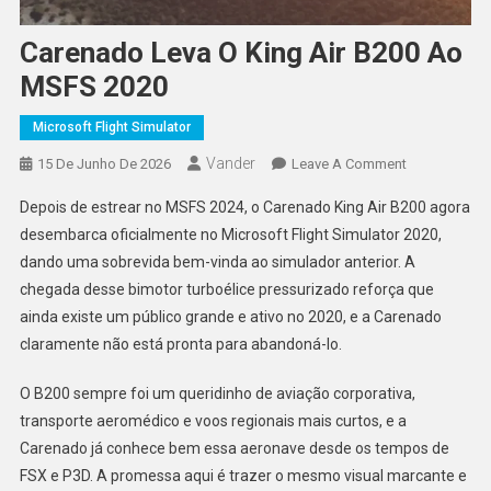
Carenado Leva O King Air B200 Ao
MSFS 2020
Microsoft Flight Simulator
Vander
On
15 De Junho De 2026
Leave A Comment
Carenado
Depois de estrear no MSFS 2024, o Carenado King Air B200 agora
Leva
desembarca oficialmente no Microsoft Flight Simulator 2020,
O
dando uma sobrevida bem-vinda ao simulador anterior. A
King
chegada desse bimotor turboélice pressurizado reforça que
Air
B200
ainda existe um público grande e ativo no 2020, e a Carenado
Ao
claramente não está pronta para abandoná-lo.
MSFS
2020
O B200 sempre foi um queridinho de aviação corporativa,
transporte aeromédico e voos regionais mais curtos, e a
Carenado já conhece bem essa aeronave desde os tempos de
FSX e P3D. A promessa aqui é trazer o mesmo visual marcante e