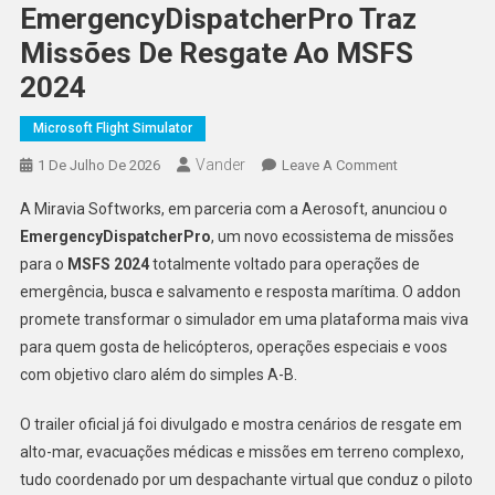
EmergencyDispatcherPro Traz
Missões De Resgate Ao MSFS
2024
Microsoft Flight Simulator
Vander
On
1 De Julho De 2026
Leave A Comment
EmergencyDisp
A Miravia Softworks, em parceria com a Aerosoft, anunciou o
Traz
EmergencyDispatcherPro
, um novo ecossistema de missões
Missões
para o
MSFS 2024
totalmente voltado para operações de
De
emergência, busca e salvamento e resposta marítima. O addon
Resgate
Ao
promete transformar o simulador em uma plataforma mais viva
MSFS
para quem gosta de helicópteros, operações especiais e voos
2024
com objetivo claro além do simples A-B.
O trailer oficial já foi divulgado e mostra cenários de resgate em
alto-mar, evacuações médicas e missões em terreno complexo,
tudo coordenado por um despachante virtual que conduz o piloto