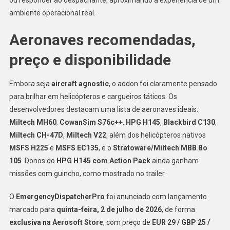
ambiente operacional real.
Aeronaves recomendadas,
preço e disponibilidade
Embora seja
aircraft agnostic
, o addon foi claramente pensado
para brilhar em helicópteros e cargueiros táticos. Os
desenvolvedores destacam uma lista de aeronaves ideais:
Miltech MH60
,
CowanSim S76c++
,
HPG H145
,
Blackbird C130
,
Miltech CH-47D
,
Miltech V22
, além dos helicópteros nativos
MSFS H225
e
MSFS EC135
, e o
Stratoware/Miltech MBB Bo
105
. Donos do
HPG H145 com Action Pack
ainda ganham
missões com guincho, como mostrado no trailer.
O
EmergencyDispatcherPro
foi anunciado com lançamento
marcado para
quinta-feira, 2 de julho de 2026
, de forma
exclusiva na Aerosoft Store
, com preço de
EUR 29 / GBP 25 /