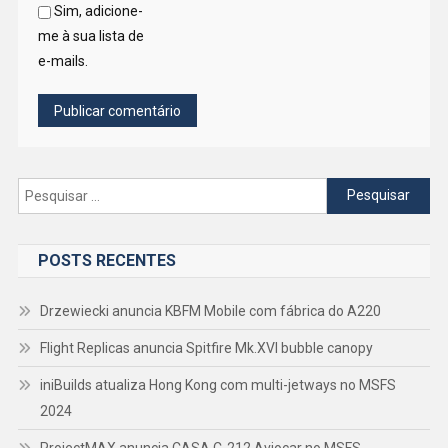
Sim, adicione-
me à sua lista de
e-mails.
Pesquisar
por:
POSTS RECENTES
Drzewiecki anuncia KBFM Mobile com fábrica do A220
Flight Replicas anuncia Spitfire Mk.XVI bubble canopy
iniBuilds atualiza Hong Kong com multi-jetways no MSFS
2024
ProjectMAX anuncia CASA C-212 Aviocar no MSFS