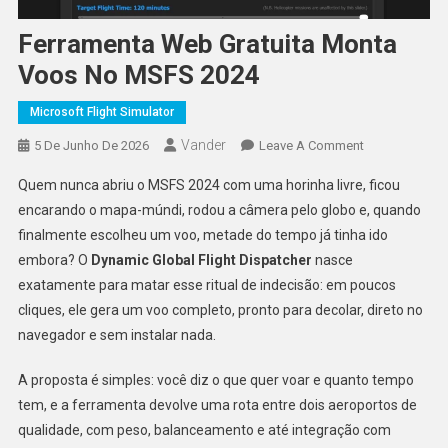
Ferramenta Web Gratuita Monta
Voos No MSFS 2024
Microsoft Flight Simulator
Vander
On
5 De Junho De 2026
Leave A Comment
Ferramenta
Quem nunca abriu o MSFS 2024 com uma horinha livre, ficou
Web
encarando o mapa-múndi, rodou a câmera pelo globo e, quando
Gratuita
finalmente escolheu um voo, metade do tempo já tinha ido
Monta
embora? O
Dynamic Global Flight Dispatcher
nasce
Voos
No
exatamente para matar esse ritual de indecisão: em poucos
MSFS
cliques, ele gera um voo completo, pronto para decolar, direto no
2024
navegador e sem instalar nada.
A proposta é simples: você diz o que quer voar e quanto tempo
tem, e a ferramenta devolve uma rota entre dois aeroportos de
qualidade, com peso, balanceamento e até integração com