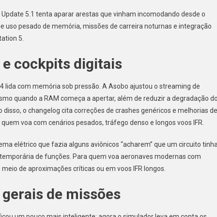
.1
 Update 5.1 tenta aparar arestas que vinham incomodando desde o
 uso pesado de memória, missões de carreira noturnas e integração
ation 5.
e cockpits digitais
4 lida com memória sob pressão. A Asobo ajustou o streaming de
esmo quando a RAM começa a apertar, além de reduzir a degradação d
 disso, o changelog cita correções de crashes genéricos e melhorias d
e quem voa com cenários pesados, tráfego denso e longos voos IFR.
tema elétrico que fazia alguns aviônicos “acharem” que um circuito tinh
rda temporária de funções. Para quem voa aeronaves modernas com
o meio de aproximações críticas ou em voos IFR longos.
 gerais de missões
 ficou um pouco mais inteligente: agora o simulador leva em conta os