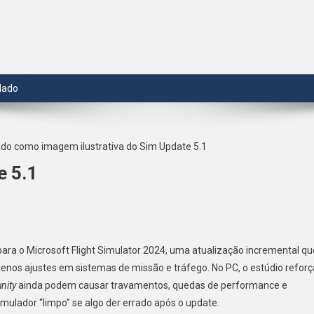
dado
 5.1
n
SFS
para o Microsoft Flight Simulator 2024, uma atualização incremental qu
024
enos ajustes em sistemas de missão e tráfego. No PC, o estúdio reforç
ecebe
ity
ainda podem causar travamentos, quedas de performance e
im
mulador “limpo” se algo der errado após o update.
pdate