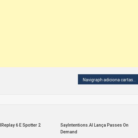
Navigraph adiciona cartas VFR do Brasil com dados oficiais do DECEA
lReplay 6 E Spotter 2
SayIntentions.AI Lança Passes On
Demand