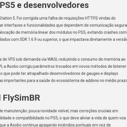
PS5 e desenvolvedores
ation 5. Foi corrigida uma falha de requisições HTTPS vindas do
tar interfaces e funcionalidades que dependem de comunicação segura
alocação de memória linear dos módulos no PS5, evitando crashes com
ilados com SDK 1.6.9 ou superior, o que impactava diretamente a versã
cos de VFS sob demanda via WASI, reduzindo o consumo de memória ao
PI, a Asobo corrigiu parâmetros trocados em novos métodos de listener
go que pode ter atrapalhado desenvolvedores de gauges e displays
as importantes para a saúde do ecossistema de addons no médio prazo
l FlySimBR
e manutenção: pouca novidade visível, mas correções cruciais em
bilidade e compatibilidade no PS5, o que deve aliviar a vida de quem voa
 que a Asobo continua apagando incêndios pontuais em vez de