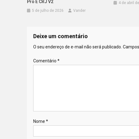
Pro E CRJ V2
4 de abril d
5 de julho de 2026
Vander
Deixe um comentário
O seu endereço de e-mail não será publicado.
Campos 
Comentário
*
Nome
*