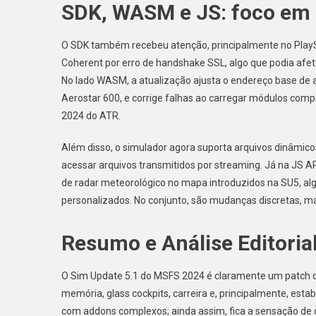
SDK, WASM e JS: foco em 
O SDK também recebeu atenção, principalmente no PlaySt
Coherent por erro de handshake SSL, algo que podia afe
No lado WASM, a atualização ajusta o endereço base de 
Aerostar 600, e corrige falhas ao carregar módulos comp
2024 do ATR.
Além disso, o simulador agora suporta arquivos dinâmi
acessar arquivos transmitidos por streaming. Já na JS A
de radar meteorológico no mapa introduzidos na SU5, al
personalizados. No conjunto, são mudanças discretas, m
Resumo e Análise Editoria
O Sim Update 5.1 do MSFS 2024 é claramente um patch d
memória, glass cockpits, carreira e, principalmente, esta
com addons complexos; ainda assim, fica a sensação de