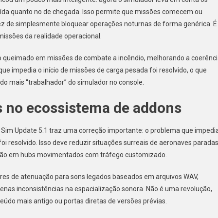
saída quanto no de chegada. Isso permite que missões comecem ou
z de simplesmente bloquear operações noturnas de forma genérica. É
issões da realidade operacional.
solo queimado em missões de combate a incêndio, melhorando a coerênc
ue impedia o início de missões de carga pesada foi resolvido, o que
do mais “trabalhador” do simulador no console.
s no ecossistema de addons
 Sim Update 5.1 traz uma correção importante: o problema que impedi
i resolvido. Isso deve reduzir situações surreais de aeronaves parada
ersão em hubs movimentados com tráfego customizado.
tores de atenuação para sons legados baseados em arquivos WAV,
nas inconsistências na espacialização sonora. Não é uma revolução,
eúdo mais antigo ou portas diretas de versões prévias.