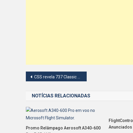
Navegação
CSS revela 737 Classic cargueiros no MSFS
de
NOTÍCIAS RELACIONADAS
Post
FlightContro
Anunciados
Promo Relâmpago Aerosoft A340-600