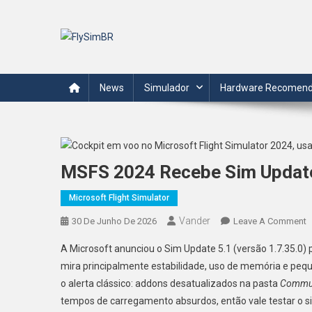
Skip
to
content
FlySimBR
Tudo sobre o mundo da simulação de voo em português.
News
Simulador
Hardware Recomen
MSFS 2024 Recebe Sim Update
Microsoft Flight Simulator
Vander
O
30 De Junho De 2026
Leave A Comment
M
A Microsoft anunciou o Sim Update 5.1 (versão 1.7.35.0) 
2
mira principalmente estabilidade, uso de memória e pequ
R
o alerta clássico: addons desatualizados na pasta
Commun
S
tempos de carregamento absurdos, então vale testar o si
U