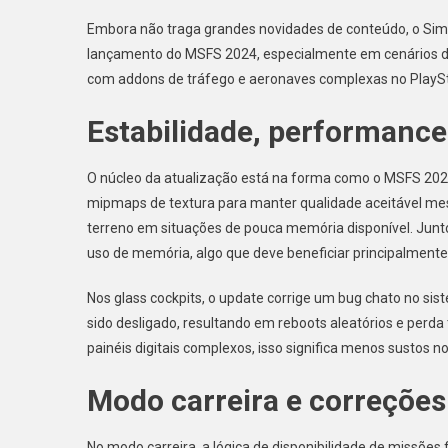
5
Embora não traga grandes novidades de conteúdo, o Sim
lançamento do MSFS 2024, especialmente em cenários de
com addons de tráfego e aeronaves complexas no PlaySt
Estabilidade, performance 
O núcleo da atualização está na forma como o MSFS 202
mipmaps de textura para manter qualidade aceitável m
terreno em situações de pouca memória disponível. Junto
uso de memória, algo que deve beneficiar principalment
Nos glass cockpits, o update corrige um bug chato no sis
sido desligado, resultando em reboots aleatórios e pe
painéis digitais complexos, isso significa menos sustos n
Modo carreira e correções
No modo carreira, a lógica de disponibilidade de missões