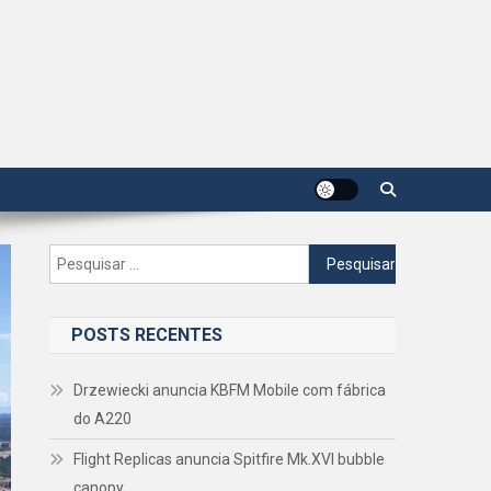
Pesquisar
por:
POSTS RECENTES
Drzewiecki anuncia KBFM Mobile com fábrica
do A220
Flight Replicas anuncia Spitfire Mk.XVI bubble
canopy