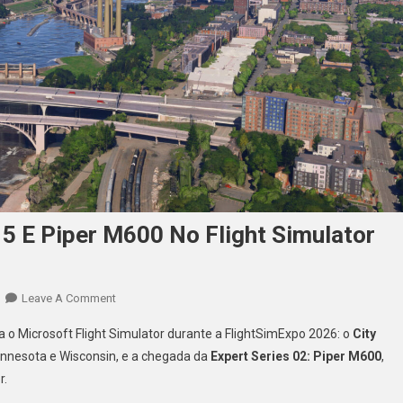
15 E Piper M600 No Flight Simulator
On
Leave A Comment
Microsoft
 o Microsoft Flight Simulator durante a FlightSimExpo 2026: o
City
Libera
 Minnesota e Wisconsin, e a chegada da
Expert Series 02: Piper M600
,
City
r.
Update
15