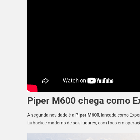
Piper M600 chega como Ex
A segunda novidade é a
Piper M600
, lançada como Expe
turboélice moderno de seis lugares, com foco em operação