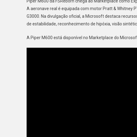
Piper M600 da FSReborn chega ao Marketplace como Expe
A aeronave real é equipada com motor Pratt & Whitney P
G3000. Na divulgação oficial, a Microsoft destaca recurs
de estabilidade, reconhecimento de hipóxia, visão sintéti
A Piper M600 está disponível no Marketplace do Microsof