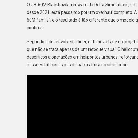
Do
O UH-60M Blackhawk freeware da Delta Simulations, um 
UH-
desde 2021, está passando por um overhaul completo. A 
60M
60M family”, e o resultado é tão diferente que o modelo 
contínuo.
Segundo o desenvolvedor líder, esta nova fase do projeto
que não se trata apenas de um retoque visual. O helicóp
desérticos a operações em helipontos urbanos, reforçan
missões táticas e voos de baixa altura no simulador.