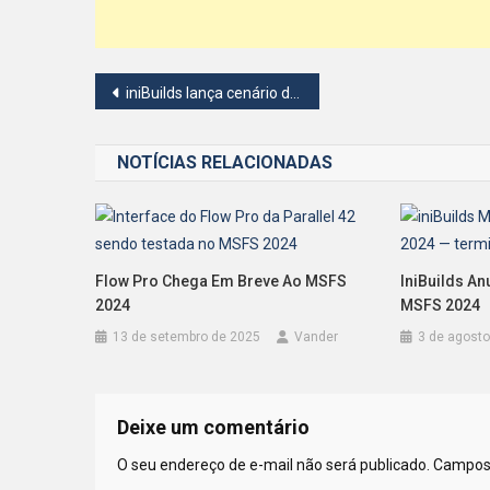
Navegação
iniBuilds lança cenário de Liverpool para MSFS 2024
de
NOTÍCIAS RELACIONADAS
Post
Flow Pro Chega Em Breve Ao MSFS
IniBuilds A
2024
MSFS 2024
13 de setembro de 2025
Vander
3 de agosto
Deixe um comentário
O seu endereço de e-mail não será publicado.
Campos 