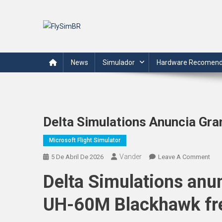
Skip
to
content
FlySimBR
Tudo sobre o mundo da simulação de voo em português.
News
Simulador
Hardware Recomen
Delta Simulations Anuncia Gr
Microsoft Flight Simulator
Vander
On
5 De Abril De 2026
Leave A Comment
Delt
Delta Simulations anu
Simu
Anu
UH-60M Blackhawk fr
Gra
Over