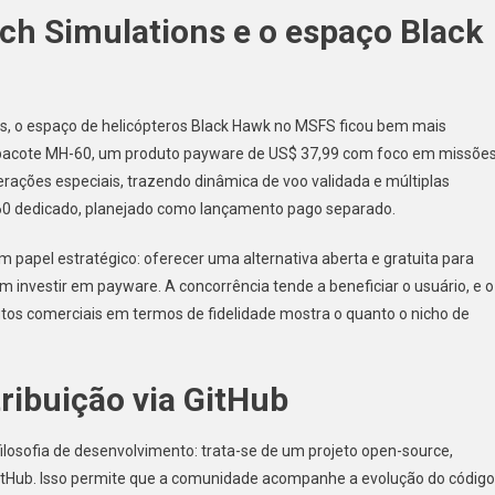
ech Simulations e o espaço Black
ons, o espaço de helicópteros Black Hawk no MSFS ficou bem mais
o pacote MH-60, um produto payware de US$ 37,99 com foco em missõe
rações especiais, trazendo dinâmica de voo validada e múltiplas
-60 dedicado, planejado como lançamento pago separado.
papel estratégico: oferecer uma alternativa aberta e gratuita para
nvestir em payware. A concorrência tende a beneficiar o usuário, e o
tos comerciais em termos de fidelidade mostra o quanto o nicho de
ribuição via GitHub
ilosofia de desenvolvimento: trata-se de um projeto open-source,
 GitHub. Isso permite que a comunidade acompanhe a evolução do código