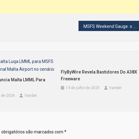
MSFS Weekend Gauge: o que você vai voar?
FlyByWire Revela Bastidores Do A38X
Freeware
nuncia Malta LMML Para
14 de julho de 2025
Vander
 de 2026
Vander
obrigatórios são marcados com
*