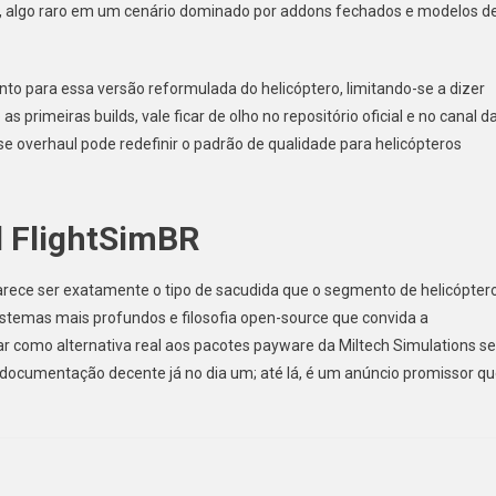
s, algo raro em um cenário dominado por addons fechados e modelos d
o para essa versão reformulada do helicóptero, limitando-se a dizer
primeiras builds, vale ficar de olho no repositório oficial e no canal d
e overhaul pode redefinir o padrão de qualidade para helicópteros
l FlightSimBR
rece ser exatamente o tipo de sacudida que o segmento de helicópter
stemas mais profundos e filosofia open-source que convida a
dar como alternativa real aos pacotes payware da Miltech Simulations se
ocumentação decente já no dia um; até lá, é um anúncio promissor q