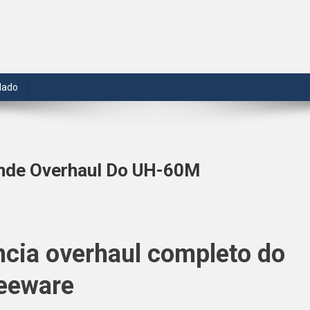
dado
ande Overhaul Do UH-60M
a
ncia overhaul completo do
lations
ncia
eeware
nde
haul