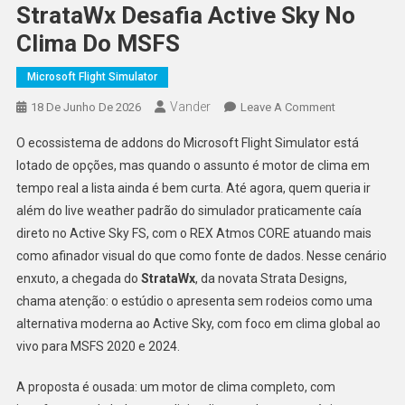
StrataWx Desafia Active Sky No
Clima Do MSFS
Microsoft Flight Simulator
Vander
On
18 De Junho De 2026
Leave A Comment
StrataWx
O ecossistema de addons do Microsoft Flight Simulator está
Desafia
lotado de opções, mas quando o assunto é motor de clima em
Active
tempo real a lista ainda é bem curta. Até agora, quem queria ir
Sky
além do live weather padrão do simulador praticamente caía
No
Clima
direto no Active Sky FS, com o REX Atmos CORE atuando mais
Do
como afinador visual do que como fonte de dados. Nesse cenário
MSFS
enxuto, a chegada do
StrataWx
, da novata Strata Designs,
chama atenção: o estúdio o apresenta sem rodeios como uma
alternativa moderna ao Active Sky, com foco em clima global ao
vivo para MSFS 2020 e 2024.
A proposta é ousada: um motor de clima completo, com