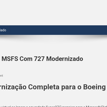
dado
o MSFS Com 727 Modernizado
On
nt
Super27
nização Completa para o Boeing
Expande
Realismo
No
MSFS