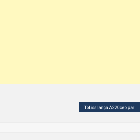
ToLiss lança A320ceo para X-Plane 11 e 12