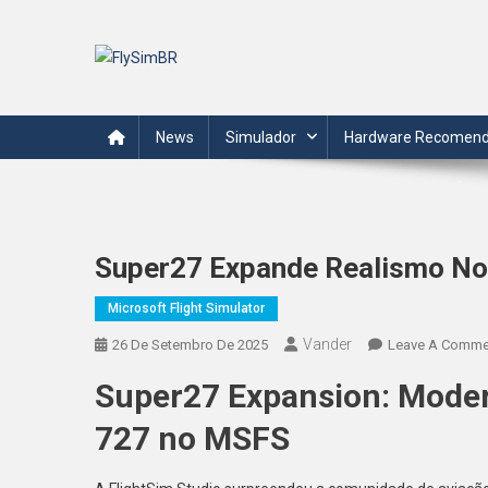
Skip
to
content
FlySimBR
Tudo sobre o mundo da simulação de voo em português.
News
Simulador
Hardware Recomen
Super27 Expande Realismo N
Microsoft Flight Simulator
Vander
26 De Setembro De 2025
Leave A Comme
Super27 Expansion: Moder
727 no MSFS