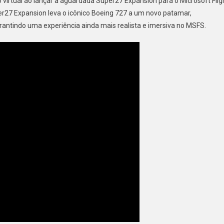
virtual ao lançar a aguardada Super27 Expansion para o Microsoft Flig
Com
per27 Expansion leva o icônico Boeing 727 a um novo patamar,
727
antindo uma experiência ainda mais realista e imersiva no MSFS.
Modernizado