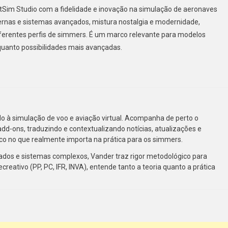
Sim Studio com a fidelidade e inovação na simulação de aeronaves
ernas e sistemas avançados, mistura nostalgia e modernidade,
ferentes perfis de simmers. É um marco relevante para modelos
quanto possibilidades mais avançadas.
cado à simulação de voo e aviação virtual. Acompanha de perto o
add-ons, traduzindo e contextualizando notícias, atualizações e
co no que realmente importa na prática para os simmers.
ados e sistemas complexos, Vander traz rigor metodológico para
ecreativo (PP, PC, IFR, INVA), entende tanto a teoria quanto a prática