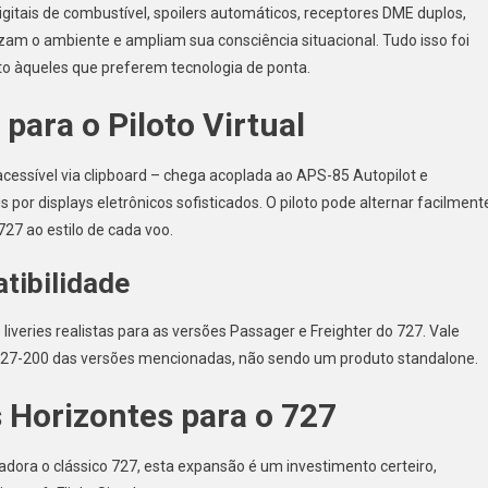
igitais de combustível, spoilers automáticos, receptores DME duplos,
am o ambiente e ampliam sua consciência situacional. Tudo isso foi
to àqueles que preferem tecnologia de ponta.
 para o Piloto Virtual
 acessível via clipboard – chega acoplada ao APS-85 Autopilot e
s por displays eletrônicos sofisticados. O piloto pode alternar facilment
27 ao estilo de cada voo.
tibilidade
iveries realistas para as versões Passager e Freighter do 727. Vale
 727-200 das versões mencionadas, não sendo um produto standalone.
 Horizontes para o 727
adora o clássico 727, esta expansão é um investimento certeiro,