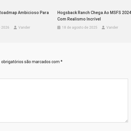
 Roadmap Ambicioso Para
Hogsback Ranch Chega Ao MSFS 202
Com Realismo Incrível
e 2026
Vander
18 de agosto de 2025
Vander
obrigatórios são marcados com
*