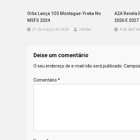
Orbx Lança 1O5 Montague-Yreka No
A2A Revela
MSFS 2024
2026 E 2027
21 de março de 2026
Vander
4 de abril d
Deixe um comentário
O seu endereço de e-mail não será publicado.
Campos 
Comentário
*