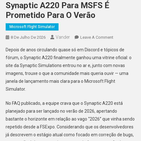
Synaptic A220 Para MSFS É
Prometido Para O Verão
Microsoft Flight Simulator
Vander
On
8 De Julho De 2026
Leave A Comment
Synaptic
Depois de anos circulando quase só em Discord e tópicos de
A220
fórum, o Synaptic A220 finalmente ganhou uma vitrine oficial: o
Para
site da Synaptic Simulations entrou no ar e, junto com novas
MSFS
imagens, trouxe o que a comunidade mais queria ouvir — uma
É
Prometido
janela de lançamento mais clara para o Microsoft Flight
Para
Simulator.
O
Verão
No FAQ publicado, a equipe crava que o Synaptic A220 está
planejado para ser lançado no verão de 2026, apertando
bastante o horizonte em relação ao vago “2026” que vinha sendo
repetido desde a FSExpo. Considerando que os desenvolvedores
já descrevem o estágio atual como focado em correção de bugs,