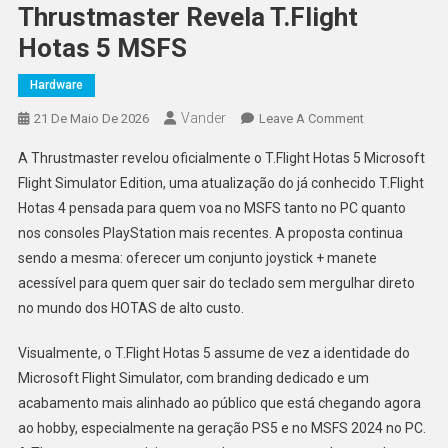
Thrustmaster Revela T.Flight
Hotas 5 MSFS
Hardware
Vander
On
21 De Maio De 2026
Leave A Comment
Thrustmaster
A Thrustmaster revelou oficialmente o T.Flight Hotas 5 Microsoft
Revela
Flight Simulator Edition, uma atualização do já conhecido T.Flight
T.Flight
Hotas 4 pensada para quem voa no MSFS tanto no PC quanto
Hotas
nos consoles PlayStation mais recentes. A proposta continua
5
MSFS
sendo a mesma: oferecer um conjunto joystick + manete
acessível para quem quer sair do teclado sem mergulhar direto
no mundo dos HOTAS de alto custo.
Visualmente, o T.Flight Hotas 5 assume de vez a identidade do
Microsoft Flight Simulator, com branding dedicado e um
acabamento mais alinhado ao público que está chegando agora
ao hobby, especialmente na geração PS5 e no MSFS 2024 no PC.