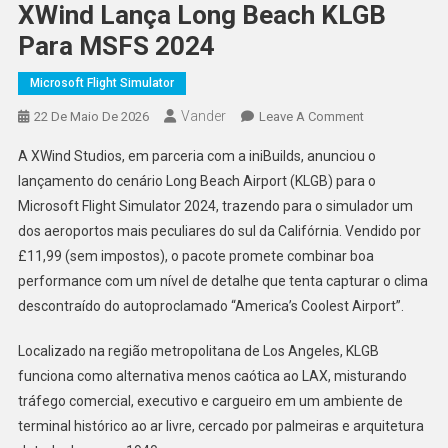
XWind Lança Long Beach KLGB
Para MSFS 2024
Microsoft Flight Simulator
Vander
On
22 De Maio De 2026
Leave A Comment
XWind
A XWind Studios, em parceria com a iniBuilds, anunciou o
Lança
lançamento do cenário Long Beach Airport (KLGB) para o
Long
Microsoft Flight Simulator 2024, trazendo para o simulador um
Beach
dos aeroportos mais peculiares do sul da Califórnia. Vendido por
KLGB
Para
£11,99 (sem impostos), o pacote promete combinar boa
MSFS
performance com um nível de detalhe que tenta capturar o clima
2024
descontraído do autoproclamado “America’s Coolest Airport”.
Localizado na região metropolitana de Los Angeles, KLGB
funciona como alternativa menos caótica ao LAX, misturando
tráfego comercial, executivo e cargueiro em um ambiente de
terminal histórico ao ar livre, cercado por palmeiras e arquitetura