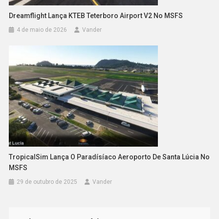
Dreamflight Lança KTEB Teterboro Airport V2 No MSFS
4 de maio de 2026
Vander
TropicalSim Lança O Paradísíaco Aeroporto De Santa Lúcia No
MSFS
29 de outubro de 2025
Vander