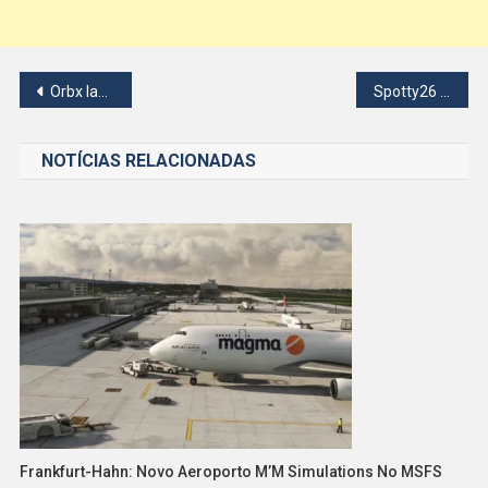
Navegação
Orbx lança KATL Atlanta detalhado no MSFS 2024
Spotty26 anuncia câmeras flyby e AI no MSFS 2024
de
NOTÍCIAS RELACIONADAS
Post
Frankfurt-Hahn: Novo Aeroporto M’M Simulations No MSFS