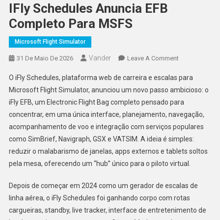
IFly Schedules Anuncia EFB
Completo Para MSFS
Microsoft Flight Simulator
Vander
On
31 De Maio De 2026
Leave A Comment
IFly
O iFly Schedules, plataforma web de carreira e escalas para
Schedules
Microsoft Flight Simulator, anunciou um novo passo ambicioso: o
Anuncia
iFly EFB, um Electronic Flight Bag completo pensado para
EFB
concentrar, em uma única interface, planejamento, navegação,
Completo
Para
acompanhamento de voo e integração com serviços populares
MSFS
como SimBrief, Navigraph, GSX e VATSIM. A ideia é simples:
reduzir o malabarismo de janelas, apps externos e tablets soltos
pela mesa, oferecendo um “hub” único para o piloto virtual.
Depois de começar em 2024 como um gerador de escalas de
linha aérea, o iFly Schedules foi ganhando corpo com rotas
cargueiras, standby, live tracker, interface de entretenimento de