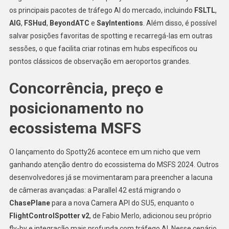
os principais pacotes de tráfego AI do mercado, incluindo
FSLTL
,
AIG
,
FSHud
,
BeyondATC
e
SayIntentions
. Além disso, é possível
salvar posições favoritas de spotting e recarregá-las em outras
sessões, o que facilita criar rotinas em hubs específicos ou
pontos clássicos de observação em aeroportos grandes.
Concorrência, preço e
posicionamento no
ecossistema MSFS
O lançamento do Spotty26 acontece em um nicho que vem
ganhando atenção dentro do ecossistema do MSFS 2024. Outros
desenvolvedores já se movimentaram para preencher a lacuna
de câmeras avançadas: a Parallel 42 está migrando o
ChasePlane
para a nova Camera API do SU5, enquanto o
FlightControlSpotter v2
, de Fabio Merlo, adicionou seu próprio
fly-by e integração mais profunda com tráfego AI. Nesse cenário,