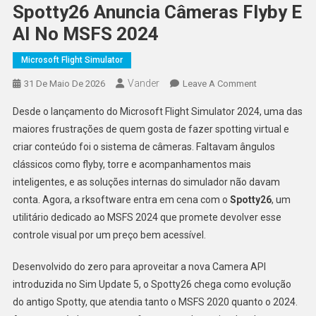
Spotty26 Anuncia Câmeras Flyby E
AI No MSFS 2024
Microsoft Flight Simulator
Vander
On
31 De Maio De 2026
Leave A Comment
Spotty26
Desde o lançamento do Microsoft Flight Simulator 2024, uma das
Anuncia
maiores frustrações de quem gosta de fazer spotting virtual e
Câmeras
criar conteúdo foi o sistema de câmeras. Faltavam ângulos
Flyby
clássicos como flyby, torre e acompanhamentos mais
E
AI
inteligentes, e as soluções internas do simulador não davam
No
conta. Agora, a rksoftware entra em cena com o
Spotty26
, um
MSFS
utilitário dedicado ao MSFS 2024 que promete devolver esse
2024
controle visual por um preço bem acessível.
Desenvolvido do zero para aproveitar a nova Camera API
introduzida no Sim Update 5, o Spotty26 chega como evolução
do antigo Spotty, que atendia tanto o MSFS 2020 quanto o 2024.