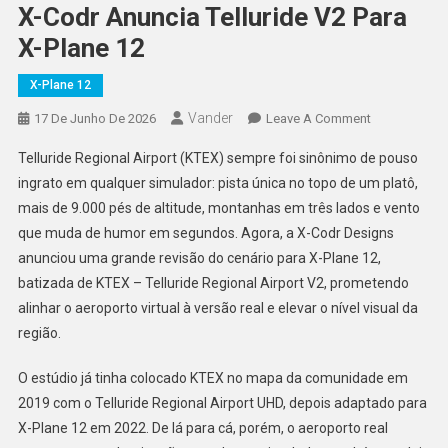
X-Codr Anuncia Telluride V2 Para
X-Plane 12
X-Plane 12
Vander
On
17 De Junho De 2026
Leave A Comment
X-
Telluride Regional Airport (KTEX) sempre foi sinônimo de pouso
Codr
ingrato em qualquer simulador: pista única no topo de um platô,
Anuncia
mais de 9.000 pés de altitude, montanhas em três lados e vento
Telluride
que muda de humor em segundos. Agora, a X-Codr Designs
V2
Para
anunciou uma grande revisão do cenário para X-Plane 12,
X-
batizada de KTEX – Telluride Regional Airport V2, prometendo
Plane
alinhar o aeroporto virtual à versão real e elevar o nível visual da
12
região.
O estúdio já tinha colocado KTEX no mapa da comunidade em
2019 com o Telluride Regional Airport UHD, depois adaptado para
X-Plane 12 em 2022. De lá para cá, porém, o aeroporto real