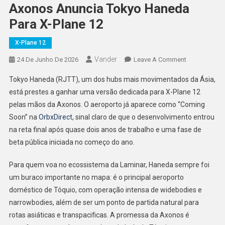
Axonos Anuncia Tokyo Haneda
Para X-Plane 12
X-Plane 12
Vander
On
24 De Junho De 2026
Leave A Comment
Axonos
Tokyo Haneda (RJTT), um dos hubs mais movimentados da Ásia,
Anuncia
está prestes a ganhar uma versão dedicada para X-Plane 12
Tokyo
pelas mãos da Axonos. O aeroporto já aparece como “Coming
Haneda
Soon” na
OrbxDirect
, sinal claro de que o desenvolvimento entrou
Para
X-
na reta final após quase dois anos de trabalho e uma fase de
Plane
beta pública iniciada no começo do ano.
12
Para quem voa no ecossistema da Laminar, Haneda sempre foi
um buraco importante no mapa: é o principal aeroporto
doméstico de Tóquio, com operação intensa de widebodies e
narrowbodies, além de ser um ponto de partida natural para
rotas asiáticas e transpacificas. A promessa da Axonos é